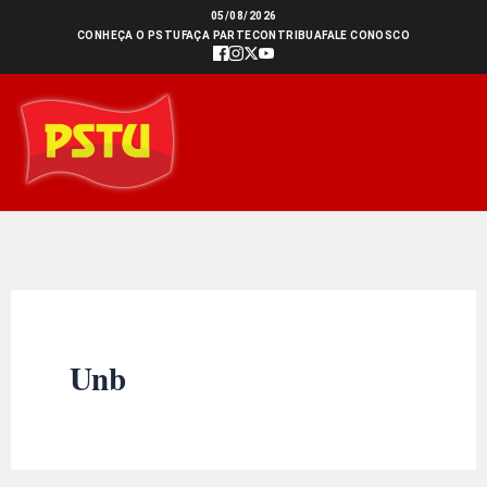
Ir
05/08/2026
CONHEÇA O PSTU
FAÇA PARTE
CONTRIBUA
FALE CONOSCO
para
o
conteúdo
Unb