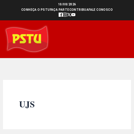
Ir
10/08/2026
CONHEÇA O PSTU
FAÇA PARTE
CONTRIBUA
FALE CONOSCO
para
o
conteúdo
UJS