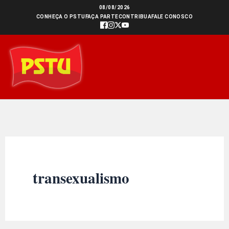
Ir
08/08/2026
CONHEÇA O PSTU
FAÇA PARTE
CONTRIBUA
FALE CONOSCO
para
o
conteúdo
transexualismo