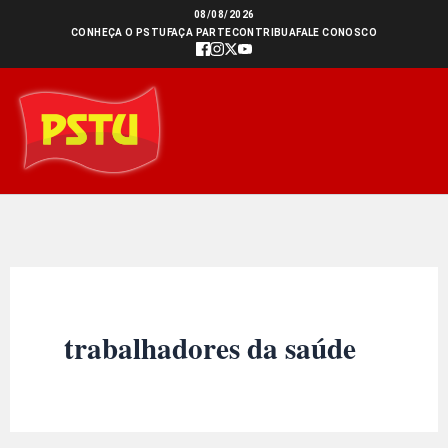
Ir
08/08/2026
CONHEÇA O PSTU
FAÇA PARTE
CONTRIBUA
FALE CONOSCO
para
o
conteúdo
trabalhadores da saúde