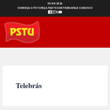
Ir
09/08/2026
CONHEÇA O PSTU
FAÇA PARTE
CONTRIBUA
FALE CONOSCO
para
o
conteúdo
Telebrás