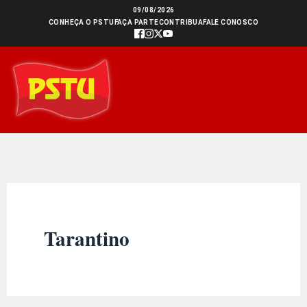
Ir
09/08/2026
CONHEÇA O PSTU
FAÇA PARTE
CONTRIBUA
FALE CONOSCO
para
o
conteúdo
Tarantino