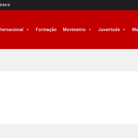
NOSCO
nternacional
Formação
Movimento
Juventude
Mu