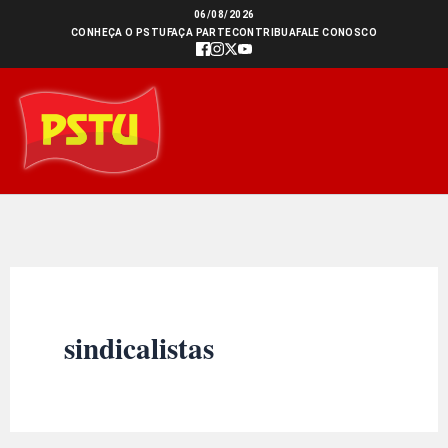
Ir
06/08/2026
CONHEÇA O PSTU
FAÇA PARTE
CONTRIBUA
FALE CONOSCO
para
o
conteúdo
sindicalistas