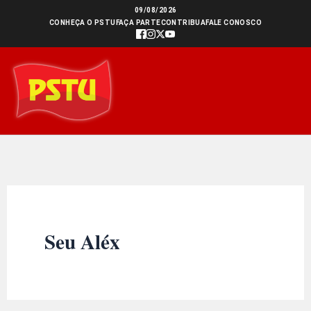
Ir
09/08/2026
CONHEÇA O PSTU
FAÇA PARTE
CONTRIBUA
FALE CONOSCO
para
o
conteúdo
Seu Aléx