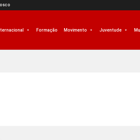
NOSCO
nternacional
Formação
Movimento
Juventude
Mu