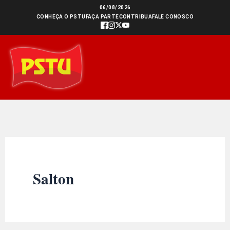
Ir
06/08/2026
CONHEÇA O PSTU
FAÇA PARTE
CONTRIBUA
FALE CONOSCO
para
o
conteúdo
Salton