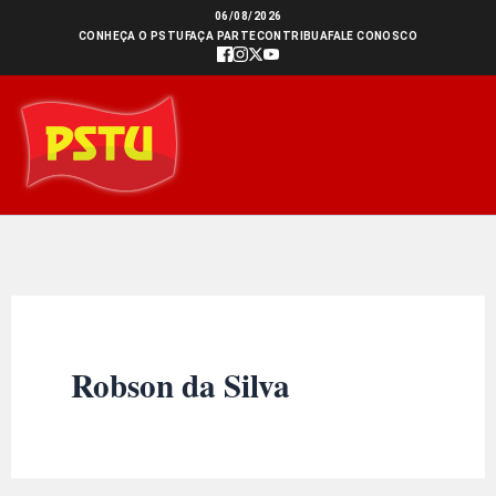
Ir
06/08/2026
CONHEÇA O PSTU
FAÇA PARTE
CONTRIBUA
FALE CONOSCO
para
o
conteúdo
Robson da Silva