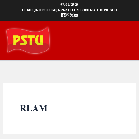
Ir
07/08/2026
CONHEÇA O PSTU
FAÇA PARTE
CONTRIBUA
FALE CONOSCO
para
o
conteúdo
RLAM