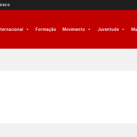
NOSCO
nternacional
Formação
Movimento
Juventude
Mu