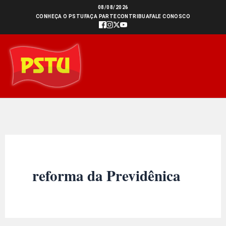
Ir
08/08/2026
CONHEÇA O PSTU
FAÇA PARTE
CONTRIBUA
FALE CONOSCO
para
o
conteúdo
reforma da Previdênica