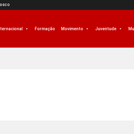
NOSCO
nternacional
Formação
Movimento
Juventude
Mu