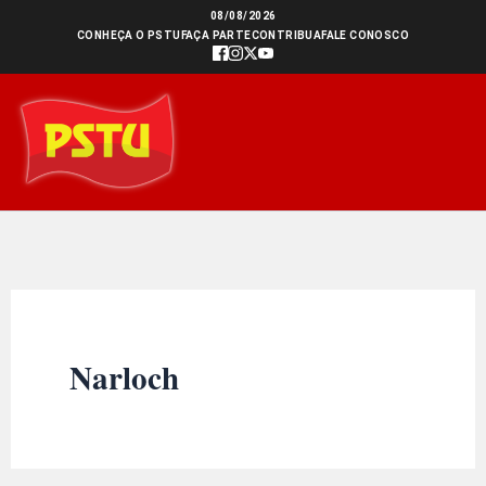
Ir
08/08/2026
CONHEÇA O PSTU
FAÇA PARTE
CONTRIBUA
FALE CONOSCO
para
o
conteúdo
Narloch