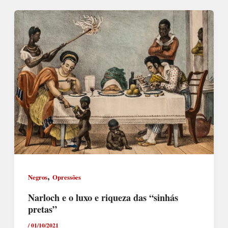
,
Negros
Opressões
Narloch e o luxo e riqueza das “sinhás
pretas”
/
01/10/2021