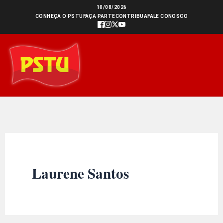
Ir
10/08/2026
CONHEÇA O PSTU
FAÇA PARTE
CONTRIBUA
FALE CONOSCO
para
o
conteúdo
Laurene Santos