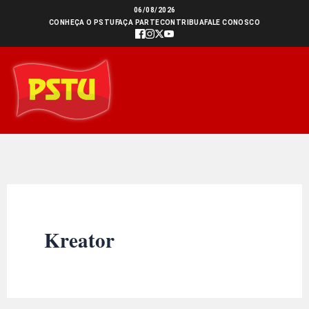
Ir
06/08/2026
CONHEÇA O PSTU
FAÇA PARTE
CONTRIBUA
FALE CONOSCO
para
o
conteúdo
Kreator