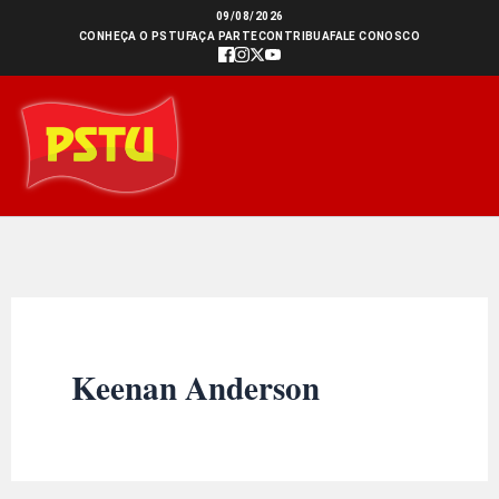
Ir
09/08/2026
CONHEÇA O PSTU
FAÇA PARTE
CONTRIBUA
FALE CONOSCO
para
o
conteúdo
Keenan Anderson