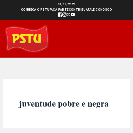
Ir
08/08/2026
CONHEÇA O PSTU
FAÇA PARTE
CONTRIBUA
FALE CONOSCO
para
o
conteúdo
juventude pobre e negra