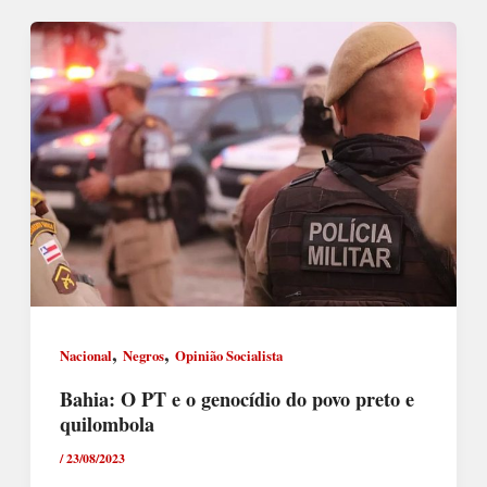
,
,
Nacional
Negros
Opinião Socialista
Bahia: O PT e o genocídio do povo preto e
quilombola
/
23/08/2023