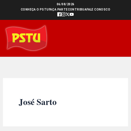
Ir
06/08/2026
CONHEÇA O PSTU
FAÇA PARTE
CONTRIBUA
FALE CONOSCO
para
o
conteúdo
José Sarto