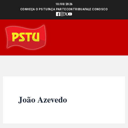
Ir
10/08/2026
CONHEÇA O PSTU
FAÇA PARTE
CONTRIBUA
FALE CONOSCO
para
o
conteúdo
João Azevedo