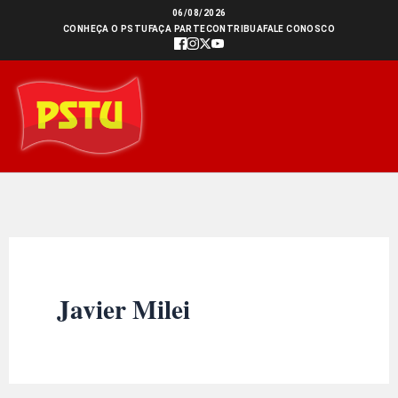
Ir
06/08/2026
CONHEÇA O PSTU
FAÇA PARTE
CONTRIBUA
FALE CONOSCO
para
o
conteúdo
Javier Milei