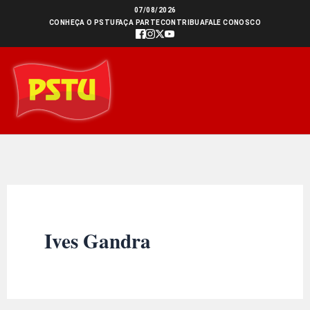
Ir
07/08/2026
CONHEÇA O PSTU
FAÇA PARTE
CONTRIBUA
FALE CONOSCO
para
o
conteúdo
Ives Gandra