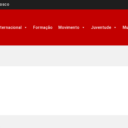
NOSCO
nternacional
Formação
Movimento
Juventude
Mu