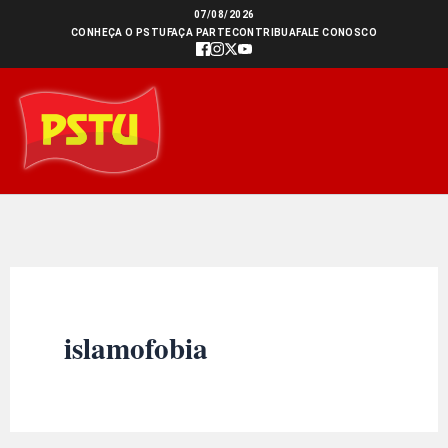
Ir
07/08/2026
CONHEÇA O PSTU
FAÇA PARTE
CONTRIBUA
FALE CONOSCO
para
o
conteúdo
islamofobia