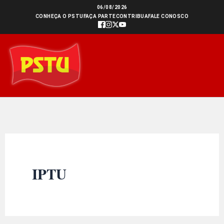
Ir
06/08/2026
CONHEÇA O PSTU
FAÇA PARTE
CONTRIBUA
FALE CONOSCO
para
o
conteúdo
IPTU