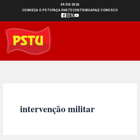
Ir
09/08/2026
CONHEÇA O PSTU
FAÇA PARTE
CONTRIBUA
FALE CONOSCO
para
o
conteúdo
intervenção militar