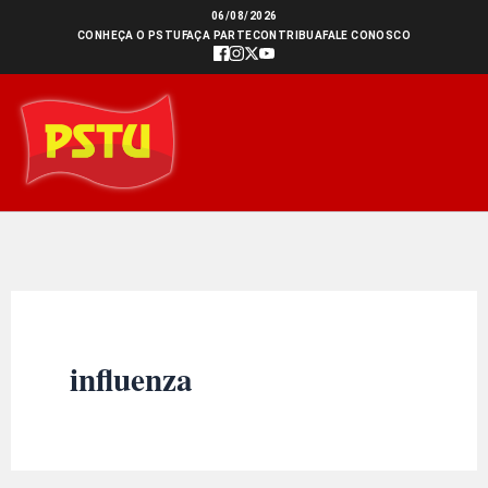
Ir
06/08/2026
CONHEÇA O PSTU
FAÇA PARTE
CONTRIBUA
FALE CONOSCO
para
o
conteúdo
influenza