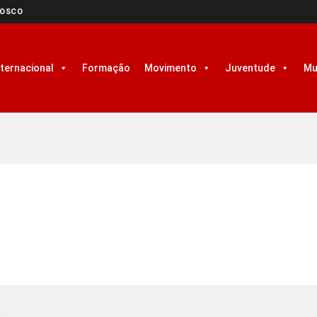
NOSCO
nternacional
Formação
Movimento
Juventude
Mu