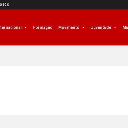
NOSCO
nternacional
Formação
Movimento
Juventude
Mu