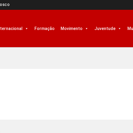
NOSCO
nternacional
Formação
Movimento
Juventude
Mu