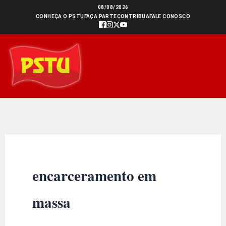
Ir
08/08/2026
CONHEÇA O PSTU
FAÇA PARTE
CONTRIBUA
FALE CONOSCO
para
o
conteúdo
encarceramento em
massa