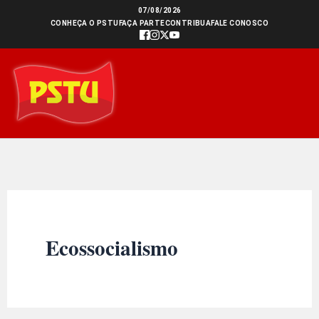
Ir
07/08/2026
CONHEÇA O PSTU
FAÇA PARTE
CONTRIBUA
FALE CONOSCO
para
o
conteúdo
Ecossocialismo