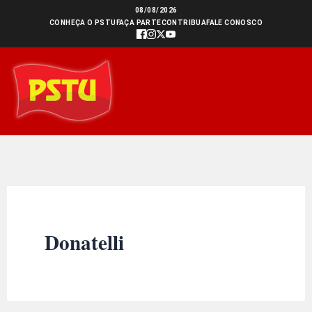
Ir
08/08/2026
CONHEÇA O PSTU
FAÇA PARTE
CONTRIBUA
FALE CONOSCO
para
o
conteúdo
Donatelli