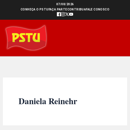
Ir
07/08/2026
CONHEÇA O PSTU
FAÇA PARTE
CONTRIBUA
FALE CONOSCO
para
o
conteúdo
Daniela Reinehr