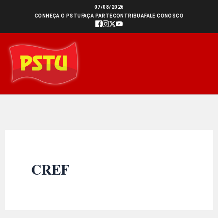
Ir
07/08/2026
CONHEÇA O PSTU
FAÇA PARTE
CONTRIBUA
FALE CONOSCO
para
o
conteúdo
CREF