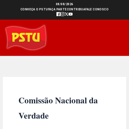
Ir
08/08/2026
CONHEÇA O PSTU
FAÇA PARTE
CONTRIBUA
FALE CONOSCO
para
o
conteúdo
Comissão Nacional da
Verdade