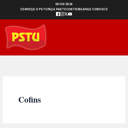
Ir
08/08/2026
CONHEÇA O PSTU
FAÇA PARTE
CONTRIBUA
FALE CONOSCO
para
o
conteúdo
Cofins