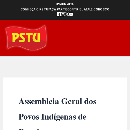
Ir
09/08/2026
CONHEÇA O PSTU
FAÇA PARTE
CONTRIBUA
FALE CONOSCO
para
o
conteúdo
Assembleia Geral dos
Povos Indígenas de