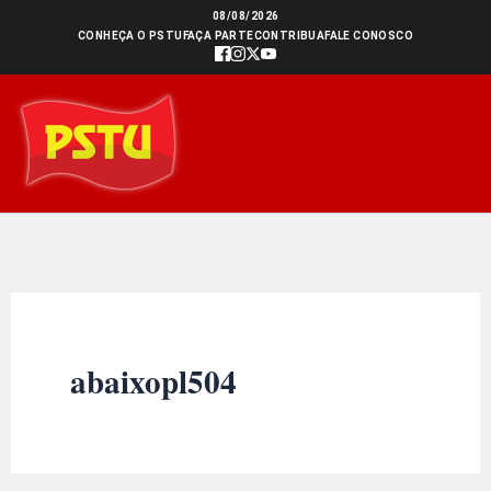
Ir
08/08/2026
CONHEÇA O PSTU
FAÇA PARTE
CONTRIBUA
FALE CONOSCO
para
o
conteúdo
abaixopl504