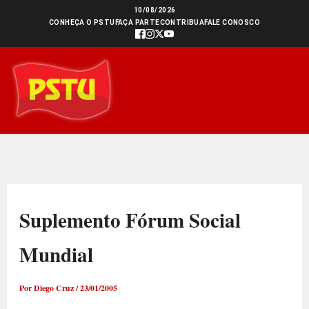
Ir
10/08/2026
CONHEÇA O PSTU
FAÇA PARTE
CONTRIBUA
FALE CONOSCO
para
o
conteúdo
Suplemento Fórum Social
Mundial
Por
Diego Cruz
/
23/01/2005