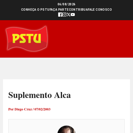
Ir
06/08/2026
CONHEÇA O PSTU
FAÇA PARTE
CONTRIBUA
FALE CONOSCO
para
o
conteúdo
Suplemento Alca
Por
Diego Cruz
/
07/02/2003