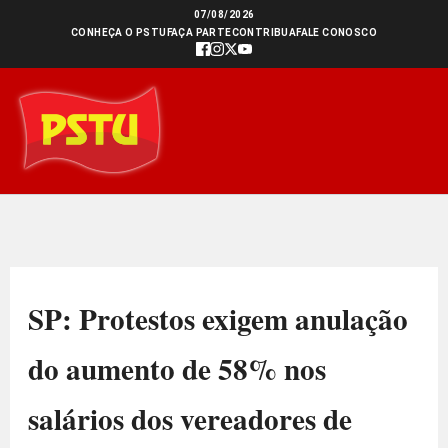
Ir
07/08/2026
CONHEÇA O PSTU
FAÇA PARTE
CONTRIBUA
FALE CONOSCO
para
o
conteúdo
SP: Protestos exigem anulação
do aumento de 58% nos
salários dos vereadores de