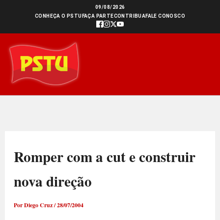
Ir
09/08/2026
CONHEÇA O PSTU
FAÇA PARTE
CONTRIBUA
FALE CONOSCO
para
o
conteúdo
Romper com a cut e construir
nova direção
Por
Diego Cruz
/
28/07/2004