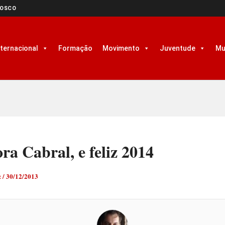
NOSCO
nternacional
Formação
Movimento
Juventude
Mu
ra Cabral, e feliz 2014
z
/
30/12/2013