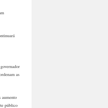
jam
ontinuará
 governador
 ordenam as
os aumento
te público