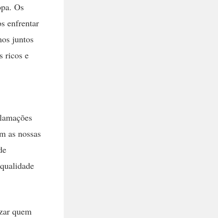
opa. Os
s enfrentar
mos juntos
 ricos e
clamações
am as nossas
de
 qualidade
izar quem