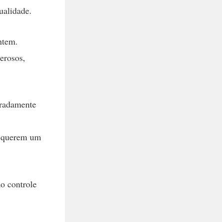
ualidade.
ntem.
erosos,
eradamente
, querem um
ao controle