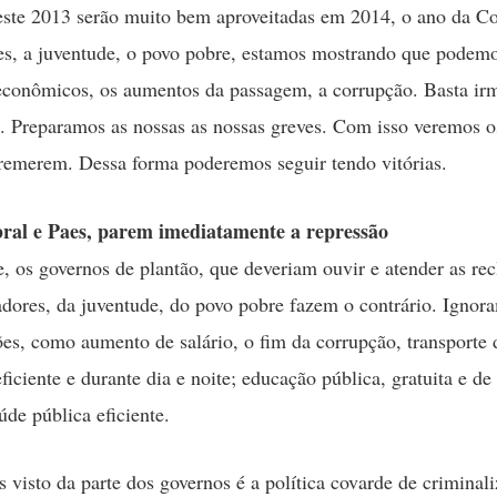
este 2013 serão muito bem aproveitadas em 2014, o ano da C
es, a juventude, o povo pobre, estamos mostrando que podemo
econômicos, os aumentos da passagem, a corrupção. Basta ir
s. Preparamos as nossas as nossas greves. Com isso veremos os
remerem. Dessa forma poderemos seguir tendo vitórias.
ral e Paes, parem imediatamente a repressão
e, os governos de plantão, que deveriam ouvir e atender as re
adores, da juventude, do povo pobre fazem o contrário. Ignor
ões, como aumento de salário, o fim da corrupção, transporte 
ficiente e durante dia e noite; educação pública, gratuita e de
úde pública eficiente.
 visto da parte dos governos é a política covarde de criminal