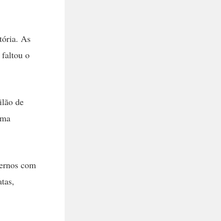
tória. As
 faltou o
ilão de
uma
vernos com
atas,