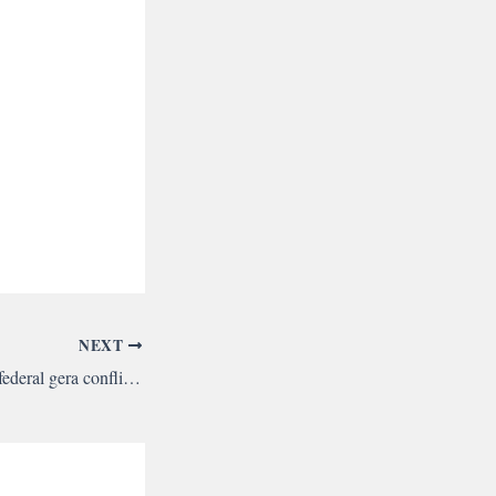
NEXT
Omissão do governo federal gera conflito entre fazendeiros e povo Tenharim no sul do Amazonas