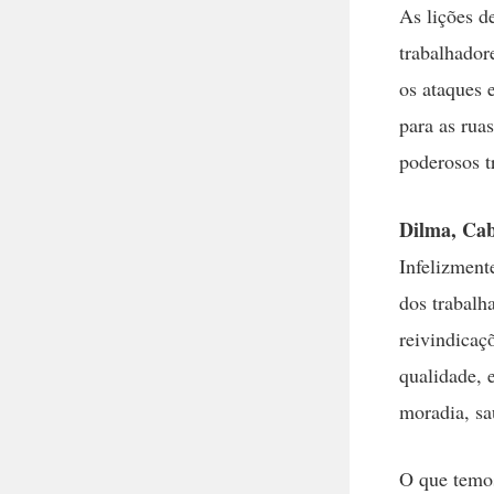
As lições d
trabalhador
os ataques 
para as rua
poderosos t
Dilma, Cab
Infelizment
dos trabalh
reivindicaç
qualidade, e
moradia, sa
O que temos