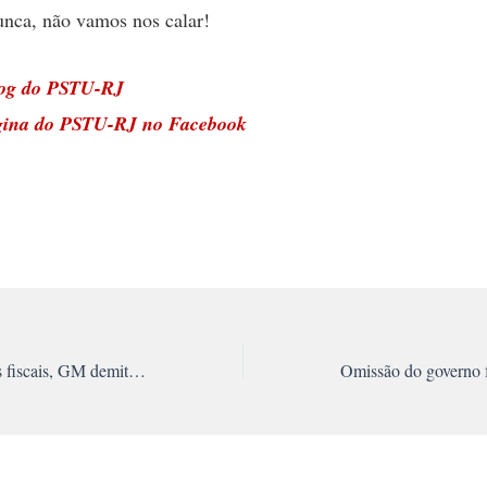
nca, não vamos nos calar!
log do PSTU-RJ
gina do PSTU-RJ no Facebook
Apesar de incentivos fiscais, GM demite em São José dos Campos