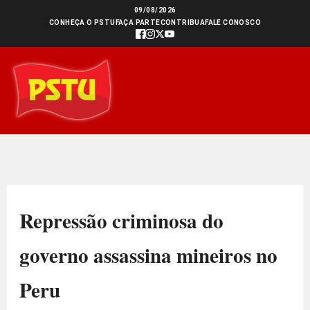
Ir
09/08/2026
CONHEÇA O PSTU
FAÇA PARTE
CONTRIBUA
FALE CONOSCO
para
o
conteúdo
Repressão criminosa do
governo assassina mineiros no
Peru