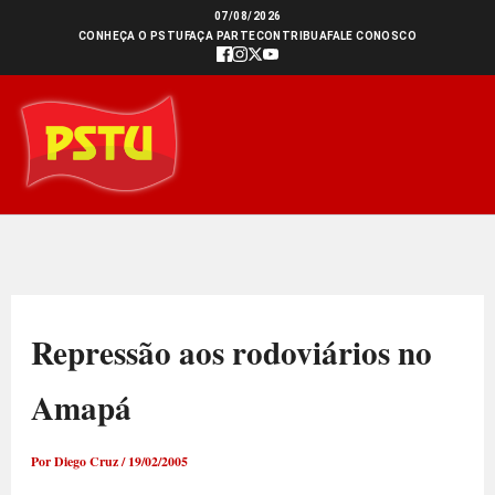
Ir
07/08/2026
CONHEÇA O PSTU
FAÇA PARTE
CONTRIBUA
FALE CONOSCO
para
o
conteúdo
Repressão aos rodoviários no
Amapá
Por
Diego Cruz
/
19/02/2005