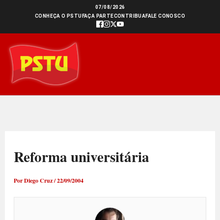
Ir
07/08/2026
CONHEÇA O PSTU
FAÇA PARTE
CONTRIBUA
FALE CONOSCO
para
o
conteúdo
Reforma universitária
Por
Diego Cruz
/
22/09/2004